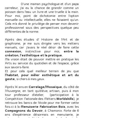
D'une maman psychologue et d'un papa
carreleur, j'ai eu la chance de grandir comme un
poisson dans l'eau un livre et une truelle à la main.
Pour moi, point de dichotomie entre l'option
manuelle ou intellectuelle, elles ne faisaient qu'un.
Cela m'a donné le privilège de penser mon devenir
professionnel sous des perspectives quelque peu
différentes de la norme.
Après des études d' Histoire de l'Art et de
graphisme, je me suis dirigée vers les métiers
manuels, car j'avais le réel désir de faire cette
connexion,
instinctive pour moi,
entre la
création, l'esthétique et la pratique.
Ma vision était de pouvoir mettre en pratique les
Arts au service du quotidien et de l'espace, grâce
aux savoirs-faire.
Et pour cela quel meilleur terrain de jeu que
l'habitat, pour mêler esthétique et art du
geste,
si chers à mes yeux.
Après 14 ans en
Carrelage/Mosaïque
,
du côté de
l'Auvergne,
en tant qu'élève, artisan, puis à mon
tour professeur d'atelier, (participation à la
Compétition Nationale des Métiers
Worldskills
),
je
retrouve les bancs de l'école pour me former cette
fois-ci à la
Menuiserie Fabrication Bois
, avec les
Compagnons du Devoir
, à Chamonix.
Forte de 6
ans d'expérience désormais en menuiserie, je