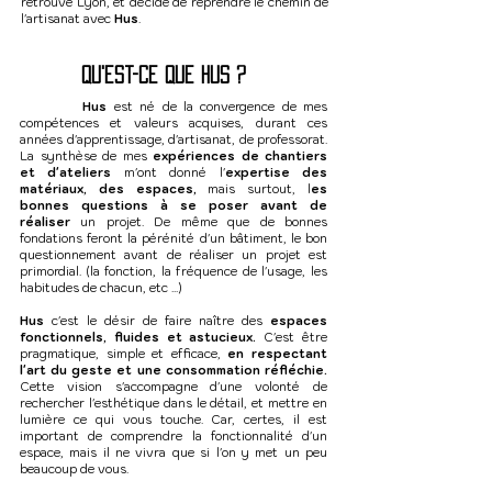
retrouve Lyon, et décide de reprendre le chemin de
l'artisanat avec
Hus
.
Qu'est-ce que hus ?
Hus
est né de la convergence de mes
compétences et valeurs acquises, durant ces
années d'apprentissage, d'artisanat, de professorat.
La synthèse de mes
expériences de chantiers
et d'ateliers
m'ont donné l'
expertise des
matériaux, des espaces,
mais surtout, l
es
bonnes questions à se poser avant de
réaliser
un projet. De même que de bonnes
fondations feront la pérénité d'un bâtiment, le bon
questionnement avant de réaliser un projet est
primordial. (la fonction, la fréquence de l'usage, les
habitudes de chacun, etc ...)
Hus
c'est le désir de faire naître des
espaces
fonctionnels, fluides et astucieux.
C'est être
pragmatique, simple et efficace,
en respectant
l'art du geste et une consommation réfléchie.
Cette vision s'accompagne d'une volonté de
rechercher l'esthétique dans le détail, et mettre en
lumière ce qui vous touche. Car,
certes, il est
important de comprendre la fonctionnalité d'un
espace, mais il ne vivra que si l'on y met un peu
beaucoup de vous.