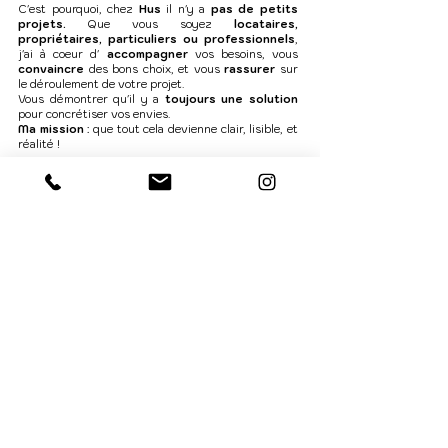
C'est pourquoi, chez
Hus
il n'y a
pas de petits
projets.
Que vous soyez
locataires,
propriétaires, particuliers ou professionnels
,
j'ai à coeur d'
accompagner
vos besoins, vous
convaincre
des bons choix, et vous
rassurer
sur
le déroulement de votre projet.
Vous démontrer qu'il y a
toujours une solution
pour concrétiser vos envies.
Ma mission
: que tout cela devienne clair, lisible, et
réalité !
Come with
Hus !
Les valeurs de Hus
+ confiance
+ expertise
+ respect de l'art du geste
+ consommation réfléchie
Artisanat
Durable
+ transmission
+ satisfaction