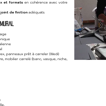
ux et formats
en cohérence avec votre
joint de finition
adéquats
 mural
age
onique
alienne
il
ex, panneaux prêt à carreler (Wedi)
re, mobilier carrelé (banc, vasque, niche,
e
le,