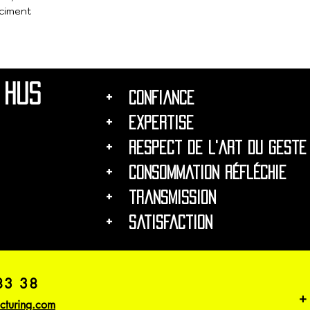
ciment
e Hus
+ confiance
+ expertise
+ respect de l'art du geste
+ consommation réfléchie
+ transmission
+ satisfaction
83 38
+
cturing.com