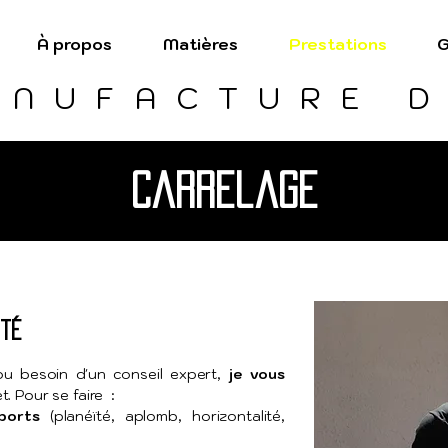
À propos
Matières
Prestations
G
ANUFACTURE D
carrelage
ité
ou besoin d'un conseil expert,
je vous
t. Pour se faire :
ports
(planéïté, aplomb, horizontalité,