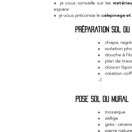
+
je vous conseille sur les
matéria
espace
+
je vous préconise le
calepinage et 
préparation sol ou
+
chape, ragré
+
isolation ph
+
douche à l'it
+
plan de trava
+
cloison Sipor
+
création coff
...)
pose sol ou mural
+
mosaïque
+
zellige
+
grès- céram
+
pierre naturel