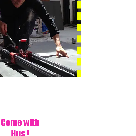
Come with
Hus !