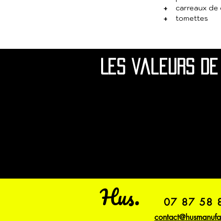
+
carreaux de 
+
tomettes
Les valeurs d
Hus.
07 87 58 
contact@husmanufa